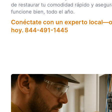
de restaurar tu comodidad rápido y asegur
funcione bien, todo el año.
Conéctate con un experto local—
hoy.
844-491-1445