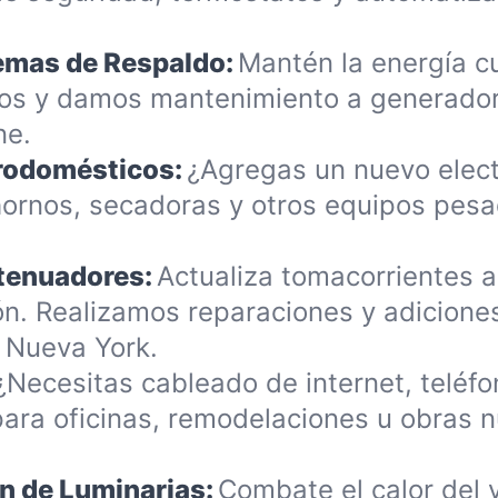
temas de Respaldo:
Mantén la energía c
os y damos mantenimiento a generador
ne.
trodomésticos:
¿Agregas un nuevo elec
ornos, secadoras y otros equipos pes
Atenuadores:
Actualiza tomacorrientes a
ión. Realizamos reparaciones y adicion
 Nueva York.
¿Necesitas cableado de internet, teléf
para oficinas, remodelaciones u obras 
ón de Luminarias:
Combate el calor del 