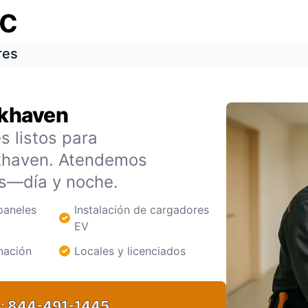
ic
res
okhaven
es listos para
okhaven. Atendemos
ás—día y noche.
paneles
Instalación de cargadores
EV
nación
Locales y licenciados
:
844-491-1445