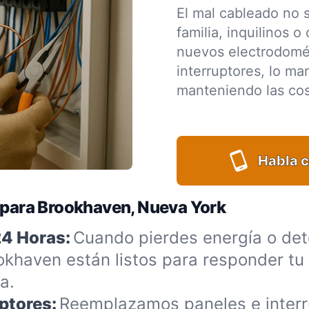
El mal cableado no 
familia, inquilinos 
nuevos electrodomés
interruptores, lo m
manteniendo las cos
Habla c
s para Brookhaven, Nueva York
24 Horas:
Cuando pierdes energía o dete
okhaven están listos para responder tu 
a.
ptores:
Reemplazamos paneles e interr