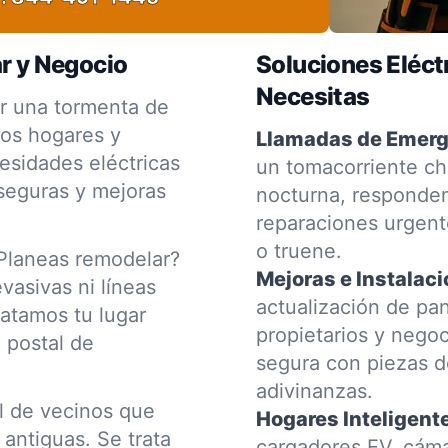
ar y Negocio
Soluciones Eléct
Necesitas
or una tormenta de
os hogares y
Llamadas de Emerg
esidades eléctricas
un tomacorriente ch
seguras y mejoras
nocturna, respondem
reparaciones urgent
o truene.
¿Planeas remodelar?
Mejoras e Instalaci
vasivas ni líneas
actualización de pa
atamos tu lugar
propietarios y nego
 postal de
segura con piezas d
adivinanzas.
al de vecinos que
Hogares Inteligente
 antiguas. Se trata
cargadores EV, cámar